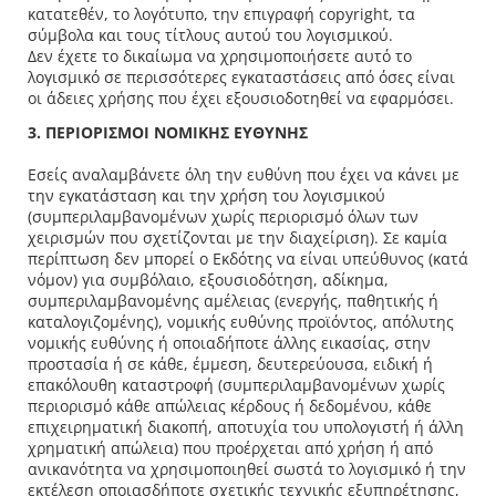
κατατεθέν, το λογότυπο, την επιγραφή copyright, τα
σύμβολα και τους τίτλους αυτού του λογισμικού.
Δεν έχετε το δικαίωμα να χρησιμοποιήσετε αυτό το
λογισμικό σε περισσότερες εγκαταστάσεις από όσες είναι
οι άδειες χρήσης που έχει εξουσιοδοτηθεί να εφαρμόσει.
3. ΠΕΡΙΟΡΙΣΜΟΙ ΝΟΜΙΚΗΣ ΕΥΘΥΝΗΣ
Εσείς αναλαμβάνετε όλη την ευθύνη που έχει να κάνει με
την εγκατάσταση και την χρήση του λογισμικού
(συμπεριλαμβανομένων χωρίς περιορισμό όλων των
χειρισμών που σχετίζονται με την διαχείριση). Σε καμία
περίπτωση δεν μπορεί ο Εκδότης να είναι υπεύθυνος (κατά
νόμον) για συμβόλαιο, εξουσιοδότηση, αδίκημα,
συμπεριλαμβανομένης αμέλειας (ενεργής, παθητικής ή
καταλογιζομένης), νομικής ευθύνης προϊόντος, απόλυτης
νομικής ευθύνης ή οποιαδήποτε άλλης εικασίας, στην
προστασία ή σε κάθε, έμμεση, δευτερεύουσα, ειδική ή
επακόλουθη καταστροφή (συμπεριλαμβανομένων χωρίς
περιορισμό κάθε απώλειας κέρδους ή δεδομένου, κάθε
επιχειρηματική διακοπή, αποτυχία του υπολογιστή ή άλλη
χρηματική απώλεια) που προέρχεται από χρήση ή από
ανικανότητα να χρησιμοποιηθεί σωστά το λογισμικό ή την
εκτέλεση οποιασδήποτε σχετικής τεχνικής εξυπηρέτησης,