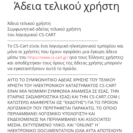
Άδεια τελικού χρήστη
Άδεια τελικού χρήστη
Συμφωνητικό αδείας τελικού χρήστη
του λογισμικού CS-CART
-------------------------------------------------------------
Το CS-Cart είναι ένα λογισμικό ηλεκτρονικού εμπορίου και
μόνο οι χρήστες που έχουν αγοράσει μια έγκυρη άδεια
μέσω του
(για τους Έλληνες χρήστες)
https://www.cs-cart.gr/
και αποδέχτηκαν τους όρους της άδειας χρήσης μπορούν
να εγκαταστήσουν αυτό το προϊόν.
-------------------------------------------------------------
ΑΥΤΟ ΤΟ ΣΥΜΦΩΝΗΤΙΚΟ ΑΔΕΙΑΣ ΧΡΗΣΗΣ ΤΟΥ ΤΕΛΙΚΟΥ
ΧΡΗΣΤΗ ΤΟΥ ΗΛΕΚΤΡΟΝΙΚΟΥ ΚΑΤΑΣΤΗΜΑΤΟΣ CS-CART
ΕΙΝΑΙ ΜΙΑ ΝΟΜΙΜΗ ΣΥΜΦΩΝΙΑ ΑΝΑΜΕΣΑ ΣΕ ΕΣΑΣ, ΤΗΝ
ΕΤΑΙΡΙΑΣ ΣΑΣ(ΑΘΡΟΙΣΤΙΚΑ ΕΣΑΣ) ΚΑΙ ΤΗΝ CS-CART.COM (
ΚΑΤΩΤΕΡΩ ΑΝΑΦΕΡΕΤΑΙ ΩΣ "ΕΚΔΟΤΗΣ") ΓΙΑ ΤΟ ΠΡΟΪΟΝ
ΛΟΓΙΣΜΙΚΟΥ ΠΟΥ ΠΕΡΙΓΡΑΦΕΤΑΙ ΠΑΡΑΚΑΤΩ, ΤΟ ΟΠΟΙΟ
ΠΕΡΙΛΑΜΒΑΝΕΙ ΛΟΓΙΣΜΙΚΟ ΥΠΟΛΟΓΙΣΤΗ ΚΑΙ
ΕΝΔΕΧΟΜΕΝΩΣ ΝΑ ΠΕΡΙΛΑΜΒΑΝΕΙ ΚΑΙ ASSOCIATED
MEDIA, ΕΚΤΥΠΩΜΕΝΟ ΥΛΙΚΟ, ΚΑΙ "ONLINE" Η΄
ΗΛΕΚΤΡΟΝΙΚΟ DOCUMENTATION (ΟΛΑ ΑΥΤΑ ΑΠΟΤΕΛΟΥΝ