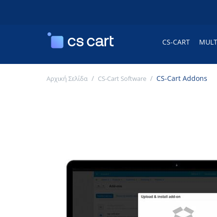
CS-CART
MULT
/
/
CS-Cart Addons
Αρχική Σελίδα
CS-Cart Software