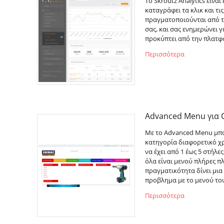
Το Skroutz Analytics είνα
καταγράφει τα κλικ και τι
πραγματοποιούνται από τ
σας, και σας ενημερώνει γ
προκύπτει από την πλατφ
Περισσότερα
Advanced Menu για 
Με το Advanced Menu μπορ
κατηγορία διαφορετικό χρ
να έχει από 1 έως 5 στήλ
όλα είναι μενού πλήρες πλ
πραγματικότητα δίνει μια
προβλημα με το μενού του
Περισσότερα