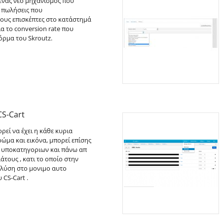
ι ένας νέο μηχανισμός που
ς πωλήσεις που
ους επισκέπτες στο κατάστημά
ια το conversion rate που
όρμα του Skroutz.
CS-Cart
εί να έχει η κάθε κυρια
ώμα και εικόνα, μπορεί επίσης
ες υποκατηγοριων και πάνω απ
άτους , κατι το οποίο στην
 λύση στο μονιμο αυτο
 CS-Cart .