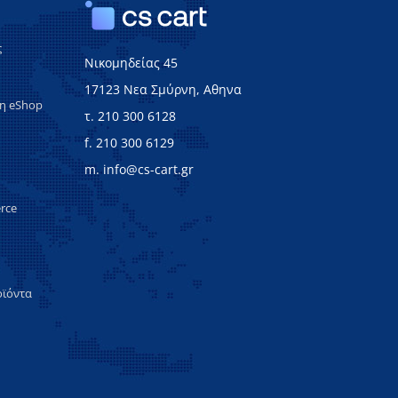
ς
Νικομηδείας 45
17123 Νεα Σμύρνη, Αθηνα
ξη eShop
τ. 210 300 6128
f. 210 300 6129
m. info@cs-cart.gr
rce
οϊόντα