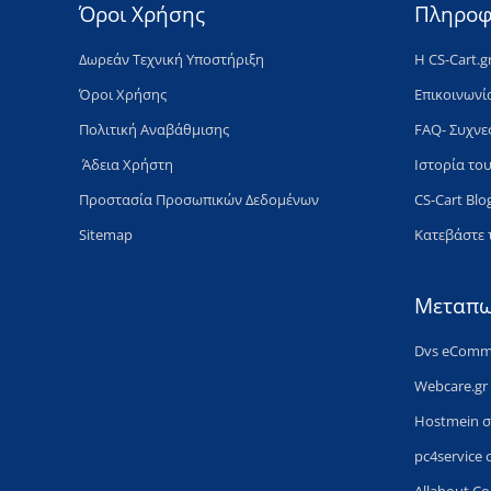
Όροι Χρήσης
Πληροφ
​Δωρεάν Τεχνική Υποστήριξη
H CS-Cart.g
Όροι Χρήσης
Επικοινωνί
Πολιτική Aναβάθμισης
FAQ- Συχνε
​ Άδεια Xρήστη
Ιστορία του
Προστασία Προσωπικών Δεδομένων
CS-Cart Blo
Sitemap
Κατεβάστε 
Μεταπω
Dvs eComme
Webcare.gr
Hostmein 
pc4service
Allabout C