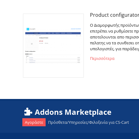
Product configurator
Ο Διαμορφωτής προϊόντων 
επιτρέπει να ρυθμίσετε π
αποτελουνται απο περισσο
πελατης να τα συνθεσει 
υπολογιστές, για παράδειγ
Περισσότερα
Addons Marketplace
Αγοράστε
Πρόσθετα/Υπηρεσίες/Φιλοξενία για CS-Cart