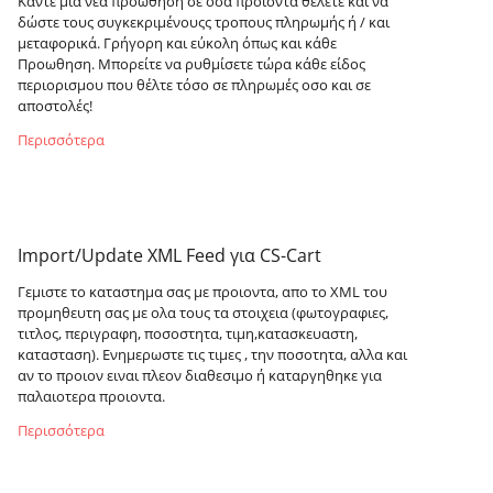
Κάντε μια νέα προώθηση σε οσα προϊόντα θέλετε και να
δώστε τους συγκεκριμένουςς τροπους πληρωμής ή / και
μεταφορικά. Γρήγορη και εύκολη όπως και κάθε
Προωθηση. Μπορείτε να ρυθμίσετε τώρα κάθε είδος
περιορισμου που θέλτε τόσο σε πληρωμές οσο και σε
αποστολές!
Περισσότερα
Import/Update XML Feed για CS-Cart
Γεμιστε το καταστημα σας με προιοντα, απο το XML του
προμηθευτη σας με ολα τους τα στοιχεια (φωτογραφιες,
τιτλος, περιγραφη, ποσοστητα, τιμη,κατασκευαστη,
κατασταση). Ενημερωστε τις τιμες , την ποσοτητα, αλλα και
αν το προιον ειναι πλεον διαθεσιμο ή καταργηθηκε για
παλαιοτερα προιοντα.
Περισσότερα