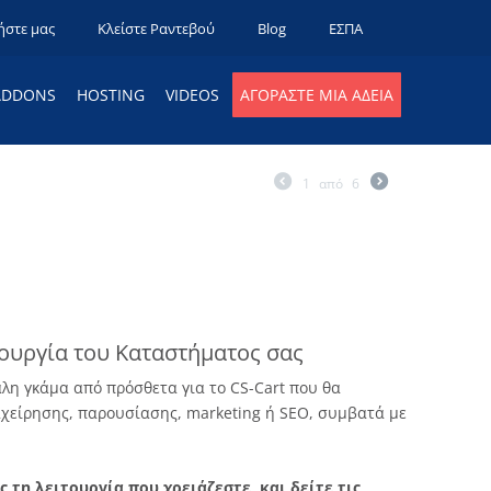
ήστε μας
Κλείστε Ραντεβού
Blog
ΕΣΠΑ
ADDONS
HOSTING
VIDEOS
ΑΓΟΡΆΣΤΕ ΜΙΑ ΆΔΕΙΑ
1
από
6
τουργία του Καταστήματος σας
λη γκάμα από πρόσθετα για το CS-Cart που θα
χείρησης, παρουσίασης, marketing ή SEO, συμβατά με
 τη λειτουργία που χρειάζεστε, και δείτε τις