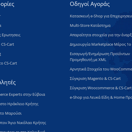
ορίες
Οδηγοί Αγοράς
r
Κατασκευή e-Shop για Επιχειρησει
α
Multi-Store Κατάστημα
ς Ερωτησεις
Απαραίτητα στοιχεία για την έναρ
 CS-Cart
Δημιουργία Marketplace Μέρος 1ο
g
Εισαγωγή/Ενημέρωση Προϊόντων
Προμηθευτή με XML
το CS-Cart
Αρνητικά Στοιχεία του WooComme
Σύγκριση Magento & CS-Cart
λητές
Σύγκριση Woocommerce & CS-Cart
rce Experts στην Εύβοια
e-Shop για Λευκά Είδη & Home Πρ
 στο Ηράκλειο Κρήτης
στο Μαρούσι
 στον Άγιο Νικόλαο Κρήτης
omputers.gr στη Χαλκιδική