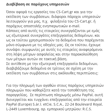
Διαβίβαση σε παρόχους υπηρεσιών
Όσον αφορά τις εργασίες του CS-Cart.gr και για την
εκτέλεση των συμβάσεων, διάφοροι πάροχοι υπηρεσιών
λειτουργούν για μας, π.χ. φιλοξενία του CS-Cart.gr, ή
παρόχους αποστολής ενηmeρωτικών e-mail.
Κάποιες από αυτές τις εταιρείες συνεργάζονται με εμάς
ως εξωτερικοί συνεργάτες επεξεργασίας δεδομένων, και
ως εκ τούτου χρησιμοποιούν τα δεδομένα που παρέχονται
μόνο σύμφωνα με τις οδηγίες μας. Ως εκ τούτου, έχουμε
συνάψει συμφωνίες με αυτές τις εταιρείες αναφερόμενοι
στη λήψη μέτρων ασφαλείας και στην παρακολούθηση
των μέτρων αυτών σε τακτική βάση.
Σε αντίθεση με την εξωτερική επεξεργασία δεδομένων,
διαβιβάζουμε δεδομένα σε τρίτους σε σχέση με την
εκτέλεση των συμβάσεων στις ακόλουθες περιπτώσεις:
Για την πληρωμή των αγαθών στους παρόχους υπηρεσιών
πληρωμών που καθορίζετε κατά την τοποθέτηση της
παραγγελίας. Σε περίπτωση πληρωμής μέσω PayPal, αυτή
διενεργείται και τυγχάνει επεξεργασίας από την εταιρεία
PayPal (Europe) S.àr.l. etCie, S.C.A., 22-24 Boulevard Royal,
L-2449 Luxembourg, αρ. εμπορικού μητρώου: R.C.S.