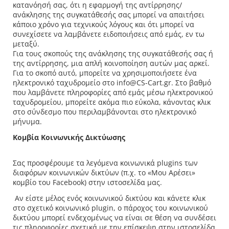
κατανόησή σας, ότι η εφαρμογή της αντίρρησης/
ανάκλησης της συγκατάθεσής σας μπορεί να απαιτήσει
κάποιο χρόνο για τεχνικούς λόγους και ότι μπορεί να
συνεχίσετε να λαμβάνετε ειδοποιήσεις από εμάς, εν τω
μεταξύ.
Για τους σκοπούς της ανάκλησης της συγκατάθεσής σας ή
της αντίρρησης, μια απλή κοινοποίηση αυτών μας αρκεί.
Για το σκοπό αυτό, μπορείτε να χρησιμοποιήσετε ένα
ηλεκτρονικό ταχυδρομείο στο info@CS-Cart.gr. Στο βαθμό
που λαμβάνετε πληροφορίες από εμάς μέσω ηλεκτρονικού
ταχυδρομείου, μπορείτε ακόμα πιο εύκολα, κάνοντας κλικ
στο σύνδεσμο που περιλαμβάνονται στο ηλεκτρονικό
μήνυμα.
Κομβία Κοινωνικής Δικτύωσης
Σας προσφέρουμε τα λεγόμενα κοινωνικά plugins των
διαφόρων κοινωνικών δικτύων (π.χ. το «Μου Αρέσει»
κομβίο του Facebook) στην ιστοσελίδα μας.
Αν είστε μέλος ενός κοινωνικού δικτύου και κάνετε κλικ
στο σχετικό κοινωνικό plugin, ο πάροχος του κοινωνικού
δικτύου μπορεί ενδεχομένως να είναι σε θέση να συνδέσει
τις πληροφορίες σχετικά με την επίσκεψη στην ιστοσελίδα