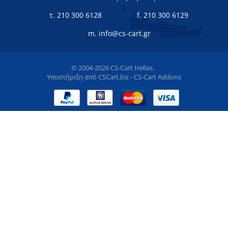
τ. 210 300 6128
f. 210 300 6129
m. info@cs-cart.gr
© 2004-2026 CS-Cart Hellas.
Υποστήριξη από
CSCart.biz - CS-Cart Addons