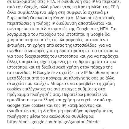
σε διακομιστές στις ΗΠΑ. Η διεύθυνση σας IP θα περικοπεί
από την Google, αλλά μόνο εντός τα Κράτη Μέλη της ΕΕ ή
άλλα συμβαλλόμενα μέρη στη συμφωνία σχετικά με
Ευρωπαϊκή Οικονομική Κοινότητα. Μόνο σε εξαιρετικές
περιπτώσεις η πλήρης ΙΡ διεύθυνση αποστέλλεται και
συντομεύεται από διακομιστές της Google στις ΗΠΑ. Για
λογαριασμό του παρόχου του ιστοτόπου η Google θα
χρησιμοποιήσει αυτές τις πληροφορίες με σκοπό να
εκτιμήσει τη χρήση από εσάς της ιστοσελίδας, για να
συνθέσει αναφορές για τη δραστηριότητα του ιστοτόπου
για τους διαχειριστές του ιστοτόπου και για να παράσχει
άλλες υπηρεσίες σχετιζόμενες με τη δραστηριότητα του
ιστοτόπου και τη διαδικτυακή χρήση στον πάροχο της
ιστοσελίδας. Η Google δεν σχετίζει την ΙΡ διεύθυνση που
μεταδίδεται από το πρόγραμμα πλοήγησής σας με άλλα
στοιχεία που κατέχει. Μπορείτε να αρνηθείτε τη χρήση
cookies επιλέγοντας τις αντίστοιχες ρυθμίσεις στο
πρόγραμμα πλοήγησής σας. Περαιτέρω μπορείτε να
εμποδίσετε την συλλογή και χρήση στοιχείων από την
Google (των cookies και της IP) κατεβάζοντας και
εγκαθιστώντας τη διαθέσιμη προσθήκη προγράμματος
πλοήγησης μέσω του ακολούθου συνδέσμου:
https://tools.google.com/dlpage/gaoptout?hl=de.