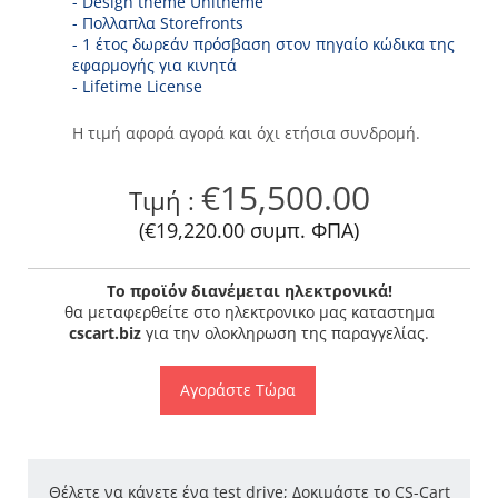
- Design theme Unitheme
- Πολλαπλα Storefronts
- 1 έτος δωρεάν πρόσβαση στον πηγαίο κώδικα της
εφαρμογής για κινητά
- Lifetime License
Η τιμή αφορά αγορά και όχι ετήσια συνδρομή.
€
15,500.00
Τιμή :
(
€
19,220.00
συμπ. ΦΠΑ)
Το προϊόν διανέμεται ηλεκτρονικά!
θα μεταφερθείτε στο ηλεκτρονικο μας καταστημα
cscart.biz
για την ολοκληρωση της παραγγελίας
.
Αγοράστε Τώρα
Θέλετε να κάνετε ένα test drive; Δοκιμάστε το CS-Cart