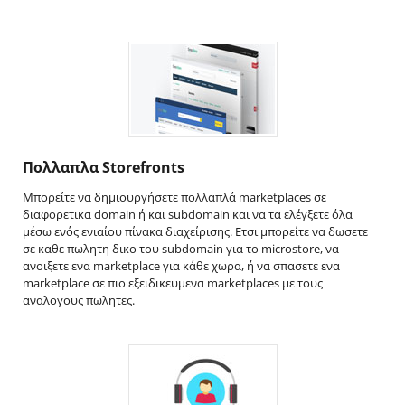
Πολλαπλα Storefronts
Μπορείτε να δημιουργήσετε πολλαπλά marketplaces σε
διαφορετικα domain ή και subdomain και να τα ελέγξετε όλα
μέσω ενός ενιαίου πίνακα διαχείρισης. Ετσι μπορείτε να δωσετε
σε καθε πωλητη δικο του subdomain για το microstore, να
ανοιξετε ενα marketplace για κάθε χωρα, ή να σπασετε ενα
marketplace σε πιο εξειδικευμενα marketplaces με τους
αναλογους πωλητες.