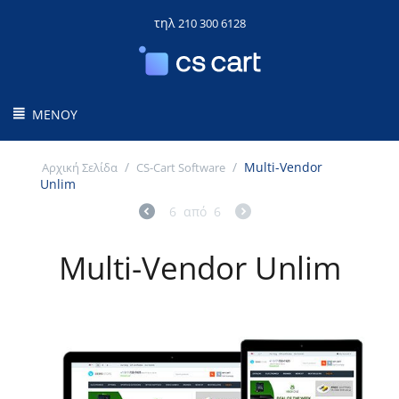
τηλ
210 300 6128
ΜΕΝΟΎ
/
/
Multi-Vendor
Αρχική Σελίδα
CS-Cart Software
Unlim
6
από
6
Multi-Vendor Unlim