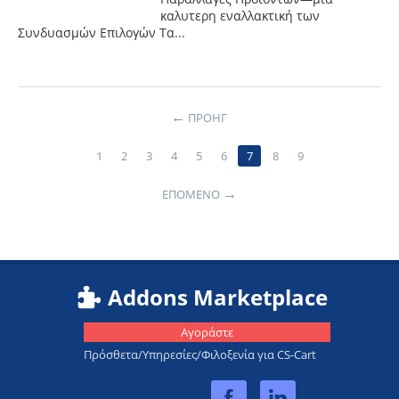
καλυτερη εναλλακτική των
Συνδυασμών Επιλογών Τα...
←
ΠΡΟΗΓ
1
2
3
4
5
6
7
8
9
→
ΕΠΌΜΕΝΟ
Addons Marketplace
Αγοράστε
Πρόσθετα/Υπηρεσίες/Φιλοξενία για CS-Cart