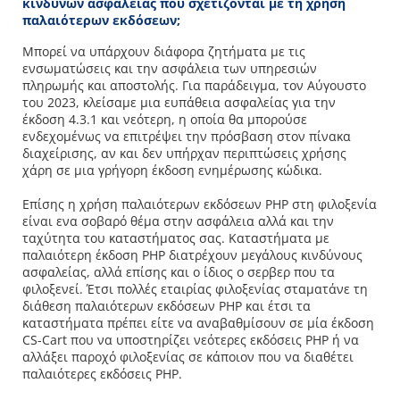
κινδύνων ασφαλείας που σχετίζονται με τη χρήση
παλαιότερων εκδόσεων;
Μπορεί να υπάρχουν διάφορα ζητήματα με τις
ενσωματώσεις και την ασφάλεια των υπηρεσιών
πληρωμής και αποστολής. Για παράδειγμα, τον Αύγουστο
του 2023, κλείσαμε μια ευπάθεια ασφαλείας για την
έκδοση 4.3.1 και νεότερη, η οποία θα μπορούσε
ενδεχομένως να επιτρέψει την πρόσβαση στον πίνακα
διαχείρισης, αν και δεν υπήρχαν περιπτώσεις χρήσης
χάρη σε μια γρήγορη έκδοση ενημέρωσης κώδικα.
Επίσης η χρήση παλαιότερων εκδόσεων PHP στη φιλοξενία
είναι ενα σοβαρό θέμα στην ασφάλεια αλλά και την
ταχύτητα του καταστήματος σας. Καταστήματα με
παλαιότερη έκδοση PHP διατρέχουν μεγάλους κινδύνους
ασφαλείας, αλλά επίσης και ο ίδιος ο σερβερ που τα
φιλοξενεί. Έτσι πολλές εταιρίας φιλοξενίας σταματάνε τη
διάθεση παλαιότερων εκδόσεων PHP και έτσι τα
καταστήματα πρέπει είτε να αναβαθμίσουν σε μία έκδοση
CS-Cart που να υποστηρίζει νεότερες εκδόσεις PHP ή να
αλλάξει παροχό φιλοξενίας σε κάποιον που να διαθέτει
παλαιότερες εκδόσεις PHP.