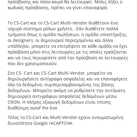
πρόσβασης και πόσο καιρό θα λειτουργεί. Μόλις λήξει ο
κωδικός πρόσβασης, πρέπει να γίνει επαναφορά.
Το CS-Cart και το CS-Cart Multi-Vendor διαθέτουν ένα
ισχυρό σύστημα ρόλων χρήστη . Εάν διαθέτετε πολλά
τμήματα όπως η ομάδα πωλήσεων, η ομάδα υποστήριξης,
οι designers, οι δημιουργοί περιεχομένου και άλλοι
υπάλληλοι, μπορείτε να επιτρέψετε σε κάθε ομάδα να έχει
πρόσβαση μόνο στις λειτουργίες με τις οποίες εργάζονται
και να τους περιορίσετε από την πρόσβαση σε λειτουργίες
που δεν χρησιμοποιούν.
Στο CS- Cart και CS-Cart Multi-Vendor, μπορείτε να
δημιουργήσετε αντίγραφα ασφαλείας και να επαναφέρετε
όλα τα δεδομένα, συμπεριλαμβανομένης της βάσης
δεδομένων. Μπορείτε ακόμη να ρυθμίσετε την αυτόματη
δημιουργία αντιγράφων ασφαλείας δεδομένων μέσω
CRON. Η πλήρης εξαγωγή δεδομένων είναι επίσης
διαθέσιμη outof the box
Tέλος το CS-Cart και Multi-Vendor εχουν ενσωματωμένη
δυνατότητα Google reCAPTCHA.