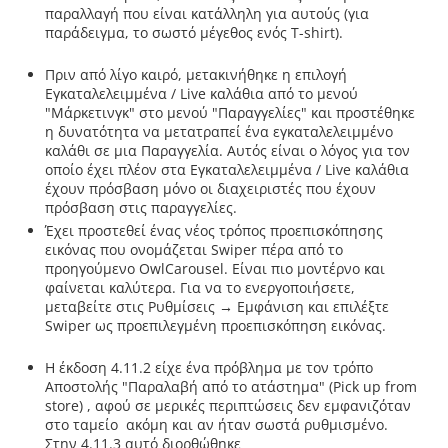
παραλλαγή που είναι κατάλληλη για αυτούς (για
παράδειγμα, το σωστό μέγεθος ενός T-shirt).
Πριν από λίγο καιρό, μετακινήθηκε η επιλογή
Εγκαταλελειμμένα / Live καλάθια από το μενού
"Μάρκετινγκ" στο μενού "Παραγγελίες" και προστέθηκε
η δυνατότητα να μετατραπεί ένα εγκαταλελειμμένο
καλάθι σε μια Παραγγελία. Αυτός είναι ο λόγος για τον
οποίο έχει πλέον στα Εγκαταλελειμμένα / Live καλάθια
έχουν πρόσβαση μόνο οι διαχειριστές που έχουν
πρόσβαση στις παραγγελίες.
Έχει προστεθεί ένας νέος τρόπος προεπισκόπησης
εικόνας που ονομάζεται Swiper πέρα ​​από το
προηγούμενο OwlCarousel. Είναι πιο μοντέρνο και
φαίνεται καλύτερα. Για να το ενεργοποιήσετε,
μεταβείτε στις Ρυθμίσεις → Εμφάνιση και επιλέξτε
Swiper ως προεπιλεγμένη προεπισκόπηση εικόνας.
Η έκδοση 4.11.2 είχε ένα πρόβλημα με τον τρόπο
Αποστολής "Παραλαβή από το ατάστημα" (Pick up from
store) , αφού σε μερικές περιπτώσεις δεν εμφανιζόταν
στο ταμείο ακόμη και αν ήταν σωστά ρυθμισμένο.
Στην 4.11.3 αυτό διορθώθηκε