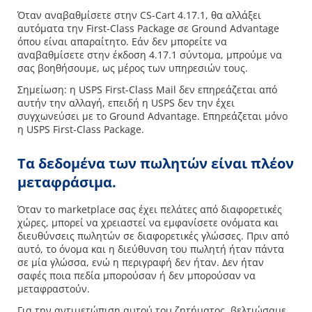
Όταν αναβαθμίσετε στην CS-Cart 4.17.1, θα αλλάξει
αυτόματα την First-Class Package σε Ground Advantage
όπου είναι απαραίτητο. Εάν δεν μπορείτε να
αναβαθμίσετε στην έκδοση 4.17.1 σύντομα, μπρούμε να
σας βοηθήσουμε, ως μέρος των υπηρεσιών τους.
Σημείωση: η USPS First-Class Mail δεν επηρεάζεται από
αυτήν την αλλαγή, επειδή η USPS δεν την έχει
συγχωνεύσει με το Ground Advantage. Επηρεάζεται μόνο
η USPS First-Class Package.
Τα δεδομένα των πωλητών είναι πλέον
μεταφράσιμα.
Όταν το marketplace σας έχει πελάτες από διαφορετικές
χώρες, μπορεί να χρειαστεί να εμφανίσετε ονόματα και
διευθύνσεις πωλητών σε διαφορετικές γλώσσες. Πριν από
αυτό, το όνομα και η διεύθυνση του πωλητή ήταν πάντα
σε μία γλώσσα, ενώ η περιγραφή δεν ήταν. Δεν ήταν
σαφές ποια πεδία μπορούσαν ή δεν μπορούσαν να
μεταφραστούν.
Για την αντιμετώπιση αυτού του ζητήματος, βελτιώσαμε