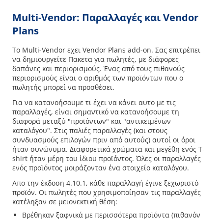
Multi-Vendor: Παραλλαγές και Vendor
Plans
Το Multi-Vendor εχει Vendor Plans add-on. Σας επιτρέπει
να δημιουργείτε Πακετα για πωλητές, με διάφορες
δαπάνες και περιορισμούς. Ένας από τους πιθανούς
περιορισμούς είναι ο αριθμός των προϊόντων που ο
πωλητής μπορεί να προσθέσει.
Για να κατανοήσουμε τι έχει να κάνει αυτο με τις
παραλλαγές, είναι σημαντικό να κατανοήσουμε τη
διαφορά μεταξύ "προϊόντων" και "αντικειμένων
καταλόγου". Στις παλιές παραλλαγές (και στους
συνδυασμούς επιλογών πριν από αυτούς) αυτοί οι όροι
ήταν συνώνυμα. Διαφορετικά χρώματα και μεγέθη ενός T-
shirt ήταν μέρη του ίδιου προϊόντος. Όλες οι παραλλαγές
ενός προϊόντος μοιράζονταν ένα στοιχείο καταλόγου.
Απο την έκδοση 4.10.1, κάθε παραλλαγή έγινε ξεχωριστό
προϊόν. Οι πωλητές που χρησιμοποίησαν τις παραλλαγές
κατέληξαν σε μειονεκτική θέση:
Βρέθηκαν ξαφνικά με περισσότερα προϊόντα (πιθανόν