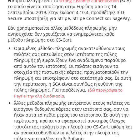
Η κύρια αλλαγή ειναι το
(SCA)
strong customer authentication
το οποίο γίνεται απαίτηση στην Ευρώπη απο τις 14
Σεπτεμβρίου 2019. Στην έκδοση 4.10.4, προσθέτηκε 3-D
Secure υποστήριξη για Stripe, Stripe Connect και SagePay.
Εάν χρησιμοποιείτε άλλες μεθόδους πληρωμής, μην
ανησυχείτε: δεν χρειάζεται να ενημερώνεται κάθε
μέθοδο πληρωμής στο CS-Cart.
Ορισμένες μέθοδοι πληρωμής ανακατευθύνουν τους
πελάτες σας απευθείας στον ιστότοπο της πύλης
πληρωμής (ή εμφανίζουν ένα αναδυόμενο παράθυρο
από αυτόν τον ιστότοπο). Οι πελάτες εισάγουν τα
στοιχεία της πιστωτικής κάρτας, πραγματοποιούν την
πληρωμή και επιστρέφουν στο κατάστημά σας. Σε αυτή
την περίπτωση, η SCA είναι συνήθως η ευθύνη της
πύλης πληρωμής. Για παράδειγμα,
εδώ περιγράφει το
.
PayPal την ολη διαδικασία
Άλλες μέθοδοι πληρωμής επιτρέπουν στους πελάτες να
εισάγουν δεδομένα κάρτας στον ιστότοπό σας, σαν να
ήταν αυτά τα πεδία μέρος του ιστότοπου. Σε αυτή την
περίπτωση, πρέπει να εφαρμοστεί αυστηρός έλεγχος
ταυτότητας πελάτη στην πλευρά του CS-Cart, ακόμη και
αν ανακατευθυνθούν οι πελάτες στην πλευρά της
πύλης για επιπλέον επιβεβαίωση.