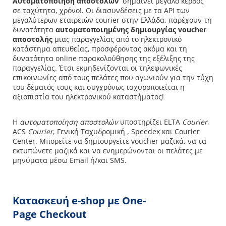
Αυτοματοποίηση αποστολών
σημαίνει μεγάλο κέρδος
σε ταχύτητα, χρόνο!. Οι διασυνδέσεις με τα API των
μεγαλύτερων εταιρειών courier στην Ελλάδα, παρέχουν τη
δυνατότητα
αυτοματοποιημένης δημιουργίας voucher
αποστολής
μιας παραγγελίας από το ηλεκτρονικό
κατάστημα απευθείας, προσφέροντας ακόμα και τη
δυνατότητα online παρακολούθησης της εξέλιξης της
παραγγελίας. Έτσι εκμηδενίζονται οι τηλεφωνικές
επικοινωνίες από τους πελάτες που αγωνιούν για την τύχη
του δέματός τους και συγχρόνως ισχυροποιείται η
αξιοπιστία του ηλεκτρονικού καταστήματος!
Η
αυτοματοποίηση αποστολών
υποστηρίζει ELTA
Courier
,
ACS
Courier
, Γενική Ταχυδρομική , Speedex και Courier
Center. Μπορείτε να δημιουργείτε voucher μαζικά, να τα
εκτυπώνετε μαζικά και να ενημερώνονται οι πελάτες με
μηνύματα μέσω Email ή/και SMS.
Κατασκευή
e
-shop με One-
Page
Checkout