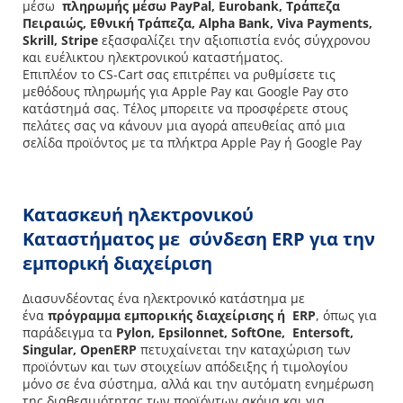
μέσω
πληρωμής μέσω PayPal, Eurobank, Τράπεζα
Πειραιώς, Εθνική Τράπεζα, Alpha Bank, Viva Payments,
Skrill, Stripe
εξασφαλίζει την αξιοπιστία ενός σύγχρονου
και ευέλικτου ηλεκτρονικού καταστήματος.
Επιπλέον το CS-Cart σας επιτρέπει να ρυθμίσετε τις
μεθόδους πληρωμής για Apple Pay και Google Pay στο
κατάστημά σας. Τέλος μπορειτε να προσφέρετε στους
πελάτες σας να κάνουν μια αγορά απευθείας από μια
σελίδα προϊόντος με τα πλήκτρα Apple Pay ή Google Pay
Κατασκευή ηλεκτρονικού
Καταστήματος με σύνδεση ERP για την
εμπορική διαχείριση
Διασυνδέοντας ένα ηλεκτρονικό κατάστημα με
ένα
πρόγραμμα εμπορικής διαχείρισης ή ERP
, όπως για
παράδειγμα τα
Pylon, Epsilonnet, SoftOne, Entersoft,
Singular, OpenERP
πετυχαίνεται την καταχώριση των
προϊόντων και των στοιχείων απόδειξης ή τιμολογίου
μόνο σε ένα σύστημα, αλλά και την αυτόματη ενημέρωση
της διαθεσιμότητας των προϊόντων ακόμα και για