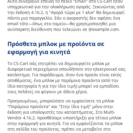
Αυτό συνέβαινε επειδή το πεδίο "Email" στο CS-Cart ήταν
υποχρεωτικό για την ολοκλήρωση αγοράς. Ξεκινώντας από
την έκδοση 4.16.2, η "Αγορά τώρα με 1 κλικ" θα δημιουργεί
πάντα μια παραγγελία. Εάν ο αγοραστής δεν αφήσει ένα
email τότε—όπως στο ταμείο—θα χρησιμοποιηθεί μια
ανύπαρκτη διεύθυνση που τελειώνει σε @example.com.
Πρόσθετα μπλοκ με προϊόντα σε
εφαρμογή για κινητά
Το CS-Cart σάς επιτρέπει να δημιουργείτε μπλοκ με
διαφορετικό περιεχόμενο οπουδήποτε στο ηλεκτρονικό σας
κατάστημα. Για παράδειγμα, όταν ένα προϊόν είναι εκτός
αποθέματος, ένα μπλοκ με παρόμοια προϊόντα (από την
ίδια κατηγορία ή για την ίδια τιμή) μπορεί να εμποδίσει
τους πελάτες να φύγουν με άδεια χέρια.
Προηγουμένως, μπορούσατε να εμφανίσετε τα μπλοκ
"Παρόμοια προϊόντα" και "Στην ίδια τιμή" μόνο στην
έκδοση για υπολογιστές του καταστήματος. Στο Multi-
Vendor 4.16.2, προσθέσαμε υποστήριξη για τέτοια μπλοκ
στην εφαρμογή για κινητά. Για να εμφανίζονται τα μπλοκ
στη σελίδα του προϊόντος, πρέπει να μεταβείτε στο