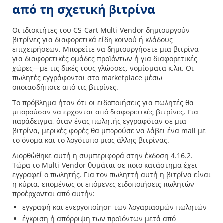
από τη σχετική βιτρίνα
Οι ιδιοκτήτες του CS-Cart Multi-Vendor δημιουργούν
βιτρίνες για διαφορετικά είδη κοινού ή κλάδους
επιχειρήσεων. Μπορείτε να δημιουργήσετε μια βιτρίνα
για διαφορετικές ομάδες προϊόντων ή για διαφορετικές
χώρες—με τις δικές τους γλώσσες, νομίσματα κ.λπ. Οι
πωλητές εγγράφονται στο marketplace μέσω
οποιασδήποτε από τις βιτρίνες.
Το πρόβλημα ήταν ότι οι ειδοποιήσεις για πωλητές θα
μπορούσαν να ερχονται από διαφορετικές βιτρίνες. Για
παράδειγμα, όταν ένας πωλητής εγγραφόταν σε μια
βιτρίνα, μερικές φορές θα μπορούσε να λάβει ένα mail με
το όνομα και το λογότυπο μιας άλλης βιτρίνας.
Διορθώθηκε αυτή η συμπεριφορά στην έκδοση 4.16.2.
Τώρα το Multi-Vendor θυμάται σε ποιο κατάστημα έχει
εγγραφεί ο πωλητής. Για τον πωληττή αυτή η βιτρίνα είναι
η κύρια, επομένως οι επόμενες ειδοποιήσεις πωλητών
προέρχονται από αυτήν:
εγγραφή και ενεργοποίηση των λογαριασμών πωλητών
έγκριση ή απόρριψη των προϊόντων μετά από