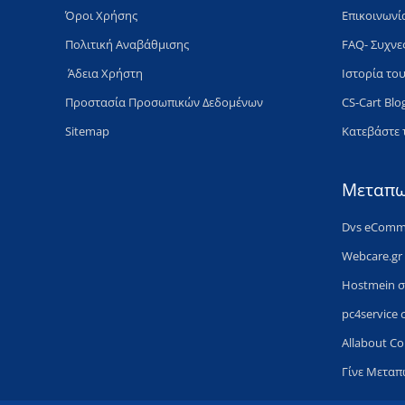
Όροι Χρήσης
Επικοινωνί
Πολιτική Aναβάθμισης
FAQ- Συχνε
​ Άδεια Xρήστη
Ιστορία του
Προστασία Προσωπικών Δεδομένων
CS-Cart Blo
Sitemap
Κατεβάστε 
Μεταπω
Dvs eComme
Webcare.gr
Hostmein 
pc4service
Allabout C
Γίνε Μετα