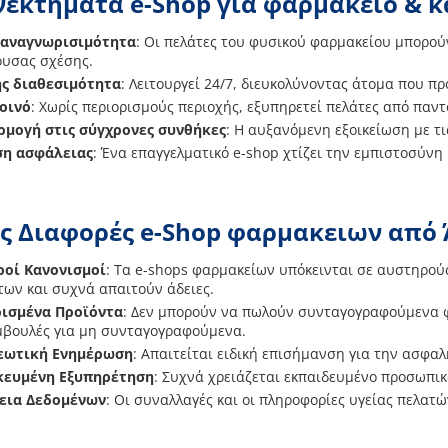
εκτήματα e-Shop για φαρμακείο & κ
 αναγνωρισιμότητα
: Οι πελάτες του φυσικού φαρμακείου μπορού
υσας σχέσης.
ς διαθεσιμότητα
: Λειτουργεί 24/7, διευκολύνοντας άτομα που πρ
οινό
: Χωρίς περιορισμούς περιοχής, εξυπηρετεί πελάτες από παντ
μογή στις σύγχρονες συνθήκες
: Η αυξανόμενη εξοικείωση με τι
ση ασφάλειας
: Ένα επαγγελματικό e-shop χτίζει την εμπιστοσύνη
ς Διαφορές e-Shop φαρμακειων από 
ροί Κανονισμοί
: Τα e-shops φαρμακείων υπόκεινται σε αυστηρο
των και συχνά απαιτούν άδειες.
ρισμένα Προϊόντα
: Δεν μπορούν να πωλούν συνταγογραφούμενα 
μβουλές για μη συνταγογραφούμενα.
εωτική Ενημέρωση
: Απαιτείται ειδική επισήμανση για την ασφαλ
ικευμένη Εξυπηρέτηση
: Συχνά χρειάζεται εκπαιδευμένο προσωπικό
εια Δεδομένων
: Οι συναλλαγές και οι πληροφορίες υγείας πελα