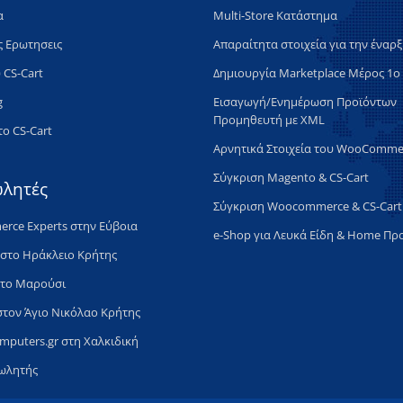
α
Multi-Store Κατάστημα
ς Ερωτησεις
Απαραίτητα στοιχεία για την έναρ
 CS-Cart
Δημιουργία Marketplace Μέρος 1ο
g
Εισαγωγή/Ενημέρωση Προϊόντων
Προμηθευτή με XML
το CS-Cart
Αρνητικά Στοιχεία του WooComme
Σύγκριση Magento & CS-Cart
λητές
Σύγκριση Woocommerce & CS-Cart
rce Experts στην Εύβοια
e-Shop για Λευκά Είδη & Home Πρ
 στο Ηράκλειο Κρήτης
στο Μαρούσι
 στον Άγιο Νικόλαο Κρήτης
omputers.gr στη Χαλκιδική
πωλητής