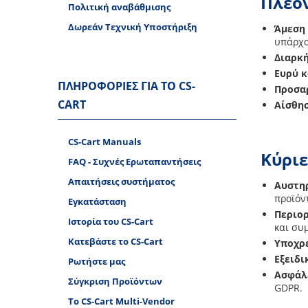
Πλεον
Πολιτική αναβάθμισης
Δωρεάν Tεχνική Υποστήριξη
Άμεση
υπάρχο
Διαρκή
Ευρύ κ
ΠΛΗΡΟΦΟΡΊΕΣ ΓΙΑ ΤΟ CS-
Προσαρ
CART
Αίσθη
CS-Cart Manuals
Κύριε
FAQ - Συχνές Ερωταπαντήσεις
Απαιτήσεις συστήματος
Αυστη
προϊόν
Εγκατάσταση
Περιο
Ιστορία του CS-Cart
και συ
Κατεβάστε το CS-Cart
Υποχρ
Εξειδ
Ρωτήστε μας
Ασφάλ
Σύγκριση Προϊόντων
GDPR.
Το CS-Cart Multi-Vendor