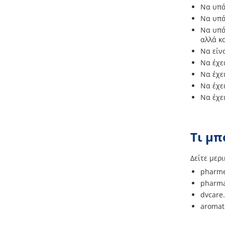
Να υπά
Να υπά
Να υπά
αλλά κ
Να είν
Να έχε
Να έχε
Να έχε
Να έχε
Τι μπ
Δείτε μερ
pharme
pharma
dvcare
aromat