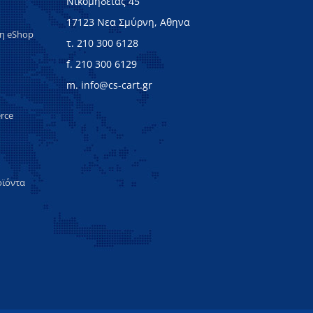
Νικομηδείας 45
17123 Νεα Σμύρνη, Αθηνα
ξη eShop
τ. 210 300 6128
f. 210 300 6129
m. info@cs-cart.gr
rce
οϊόντα