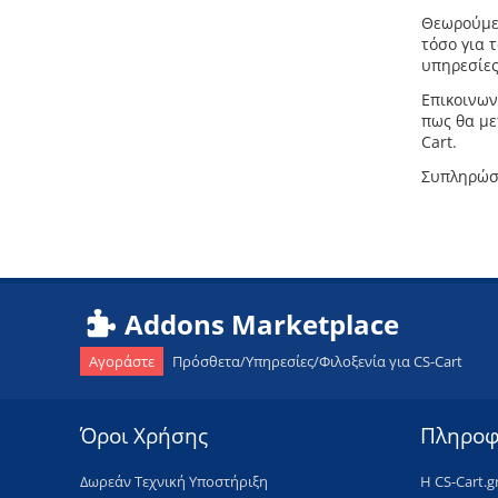
Θεωρούμε 
τόσο για 
υπηρεσίες
Επικοινων
πως θα με
Cart.
Συπληρώσ
Addons Marketplace
Αγοράστε
Πρόσθετα/Υπηρεσίες/Φιλοξενία για CS-Cart
Όροι Χρήσης
Πληροφ
​Δωρεάν Τεχνική Υποστήριξη
H CS-Cart.g