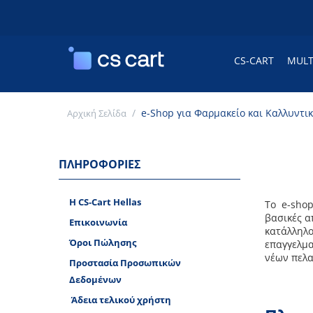
CS-CART
MULT
/
e-Shop για Φαρμακείο και Καλλυντι
Αρχική Σελίδα
ΠΛΗΡΟΦΟΡΊΕΣ
H CS-Cart Hellas
Το e-shop
βασικές α
Επικοινωνία
κατάλληλο
Όροι Πώλησης
επαγγελμα
νέων πελα
Προστασία Προσωπικών
Δεδομένων
​ Άδεια τελικού χρήστη