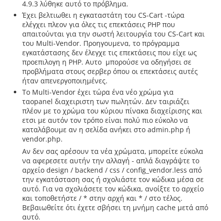
4.9.3 λύθηκε αυτό το πρόβλημα.
Έχει βελτιωθει η εγκαταστάτη του CS-Cart -τώρα
ελέγχει πλεον για όλες τις επεκτάσεις PHP που
απαιτούνται για την σωστή λειτουργία του CS-Cart και
του Multi-Vendor. Προηγουμενα, το πρόγραμμα
εγκατάστασης δεν έλεγχε τις επεκτάσεις που είχε ως
προεπιλογη η PHP. Αυτο μπορούσε να οδηγήσει σε
προβλήματα στους σερβερ όπου οι επεκτάσεις αυτές
ήταν απενεργοποιημένες.
Το Multi-Vendor έχει τώρα ένα νέο χρώμα για
ταοpanel διαχειριστη των πωλητών. Δεν ταιριάζει
πλέον με το χρώμα του κύριου πίνακα διαχείρισης και
ετσι με αυτόν τον τρόπο είναι πολύ πιο εύκολο να
καταλάβουμε αν η σελίδα ανήκει στο admin.php ή
vendor.php.
Αν δεν σας αρέσουν τα νέα χρώματα, μπορείτε εύκολα
να αφερεσετε αυτήν την αλλαγή - απλά διαγράψτε το
αρχείο design / backend / css / config_vendor.less από
την εγκατάσταση σας ή σχολιάστε τον κώδικα μέσα σε
αυτό. Για να σχολιάσετε τον κώδικα, ανοίξτε το αρχείο
και τοποθετήστε / * στην αρχή και * / στο τέλος.
Βεβαιωθείτε ότι έχετε σβήσει τη μνήμη cache μετά από
αυτό.