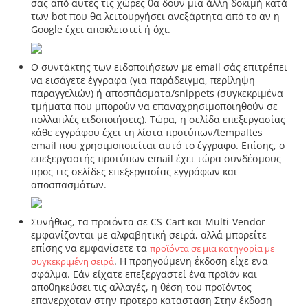
σας από αυτές τις χώρες θα δουν μια άλλη δοκιμή κατά
των bot που θα λειτουργήσει ανεξάρτητα από το αν η
Google έχει αποκλειστεί ή όχι.
Ο συντάκτης των ειδοποιήσεων με email σάς επιτρέπει
να εισάγετε έγγραφα (για παράδειγμα, περίληψη
παραγγελιών) ή αποσπάσματα/snippets (συγκεκριμένα
τμήματα που μπορούν να επαναχρησιμοποιηθούν σε
πολλαπλές ειδοποιήσεις). Τώρα, η σελίδα επεξεργασίας
κάθε εγγράφου έχει τη λίστα προτύπων/tempaltes
email που χρησιμοποιείται αυτό το έγγραφο. Επίσης, ο
επεξεργαστής προτύπων email έχει τώρα συνδέσμους
προς τις σελίδες επεξεργασίας εγγράφων και
αποσπασμάτων.
Συνήθως, τα προϊόντα σε CS-Cart και Multi-Vendor
εμφανίζονται με αλφαβητική σειρά, αλλά μπορείτε
επίσης να εμφανίσετε τα
προϊόντα σε μια κατηγορία με
. Η προηγούμενη έκδοση είχε ενα
συγκεκριμένη σειρά
σφάλμα. Εάν είχατε επεξεργαστεί ένα προϊόν και
αποθηκεύσει τις αλλαγές, η θέση του προϊόντος
επανερχοταν στην προτερο κατασταση Στην έκδοση